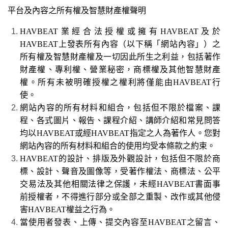
平台及內容之所有權及智慧財產權聲明
HAVBEAT
業經合法授權或
擁有
HAVBEAT
及於
HAVBEAT
上發表所有內容（以下稱「網站內容」）之
所有權及智慧財產權
及一切因此所生之利益，包括著作
財產權、專利權、營業秘密，商標權及其他智慧財產
權。所有未被明確授權之權利將僅能由
HAVBEAT
行
使。
網站內容的所有材料和組合，包括但不限於檔案、課
程、各式圖片、報告、課程介紹、講師介紹和常見問答
均以
HAVBEAT
或經
HAVBEAT
指定之人為著作人。您對
網站內容的所有材料和組合的使用均受本條款之約束。
HAVBEAT
的設計、排版及外觀設計，包括但不限於商
標、設計、聲音及圖像等，受著作權法、商標法、公平
交易法及其他相關法律之保護，未經
HAVBEAT
書面事
前授權者，不得進行部分或全部之重製、改作或其他侵
害
HAVBEAT
權益之行為。
當使用者發表、上傳、提交內容至HAVBEAT之留言、