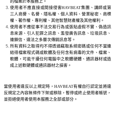
的檔案於本服務上。
使用者不應直接或間接侵害HAVBEAT集團、講師或第
三人商譽、名譽、隱私權、個人資料、營業秘密、商標
權、著作權、專利權、其他智慧財產權及其他權利。
使用者不應從事不法交易行為或張貼虛假不實、偽造訊
息來源、引人犯罪之訊息、濫發廣告訊息、垃圾訊息、
連鎖信、違法之多層次傳銷訊息等。
所有資料之取得均不得透過竊取系統密碼或任何不當連
結得檔案程式碼或軟體及任何含有病毒的文件、檔案、
軟體，可能干擾任何電腦中之軟體硬體、通訊器材或造
成上述軟硬體或通訊器材之損害。
當使用者違反以上規定時，HAVBEAT有權自行認定並將違
反規定之內容無條件下架或移除，暫停或終止使用者帳號，
並拒絕使用者使用本服務之全部或部分。