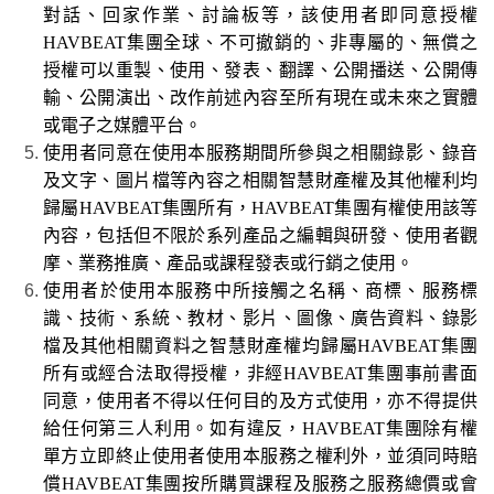
對話、回家作業、討論板等，該使用者即同意授權
HAVBEAT集團全球、不可撤銷的、非專屬的、無償之
授權可以重製、使用、發表、翻譯、公開播送、公開傳
輸、公開演出、改作前述內容至所有現在或未來之實體
或電子之媒體平台。
使用者同意在使用本服務期間所參與之相關錄影、錄音
及文字、圖片檔等內容之相關智慧財產權及其他權利均
歸屬
HAVBEAT
集團所有，
HAVBEAT
集團有權使用該等
內容，包括但不限於系列產品之編輯與研發、使用者觀
摩、業務推廣、產品或課程發表或行銷之使用。
使用者於使用本服務中所接觸之名稱、商標、服務標
識、技術、系統、教材、影片、圖像、廣告資料、錄影
檔及其他相關資料之智慧財產權均歸屬
HAVBEAT
集團
所有或經合法取得授權，非經
HAVBEAT
集團事前書面
同意，使用者不得以任何目的及方式使用，亦不得提供
給任何第三人利用。如有違反，
HAVBEAT
集團除有權
單方立即終止使用者使用本服務之權利外，並須同時賠
償
HAVBEAT
集團按所購買課程及服務之服務總價或會